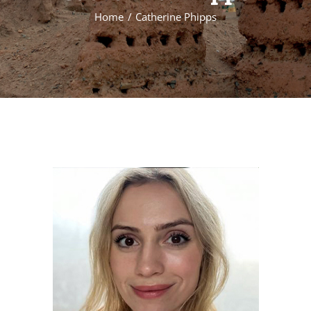
Formations
Home
Catherine Phipps
Évènements
Appels
Agenda