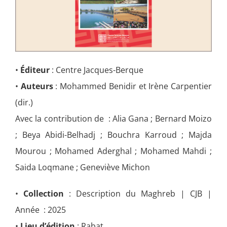
•
Éditeur
: Centre Jacques-Berque
•
Auteurs
: Mohammed Benidir et Irène Carpentier
(dir.)
Avec la contribution de : Alia Gana ; Bernard Moizo
; Beya Abidi-Belhadj ; Bouchra Karroud ; Majda
Mourou ; Mohamed Aderghal ; Mohamed Mahdi ;
Saida Loqmane ; Geneviève Michon
•
Collection
: Description du Maghreb | CJB |
Année : 2025
•
Lieu d’édition
: Rabat