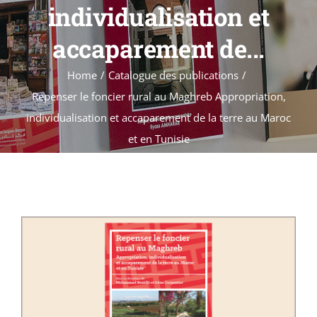
Formations
individualisation et
Évènements
accaparement de...
Appels
Home
Catalogue des publications
Agenda
Repenser le foncier rural au Maghreb Appropriation,
individualisation et accaparement de la terre au Maroc
et en Tunisie