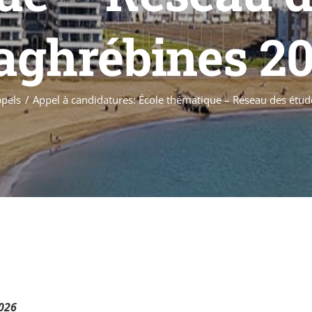
ghrébines 2
pels
Appel à candidatures: École thématique – Réseau des ét
026