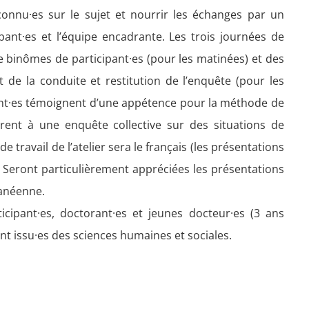
connu·es sur le sujet et nourrir les échanges par un
ant·es et l’équipe encadrante. Les trois journées de
e binômes de participant·es (pour les matinées) et des
 de la conduite et restitution de l’enquête (pour les
ipant·es témoignent d’une appétence pour la méthode de
arent à une enquête collective sur des situations de
 de travail de l’atelier sera le français (les présentations
). Seront particulièrement appréciées les présentations
ranéenne.
ticipant·es, doctorant·es et jeunes docteur·es (3 ans
t issu·es des sciences humaines et sociales.