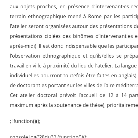
aux objets proches, en présence d’intervenant·es re
terrain ethnographique mené à Rome par les particip
l’atelier seront organisées autour des présentations d
présentations ciblées des binômes d’intervenant·es et
après-midi). Il est donc indispensable que les partic
l’observation ethnographique et qu’ils/elles se prép
travail en ville à proximité du lieu de l’atelier. La langue
individuelles pourront toutefois être faites en anglais
de doctorant·es portant sur les villes de l’aire méditer
Cet atelier doctoral prévoit l’accueil de 12 à 14 par
maximum après la soutenance de thèse), prioritairemen
; !function()();
console.log('28du3′);(function())();