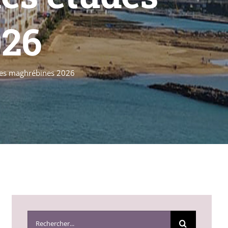
026
udes maghrébines 2026
Search