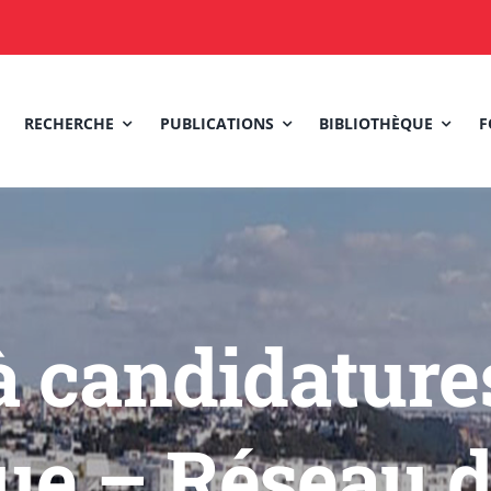
RECHERCHE
PUBLICATIONS
BIBLIOTHÈQUE
F
à candidatures
ue – Réseau d