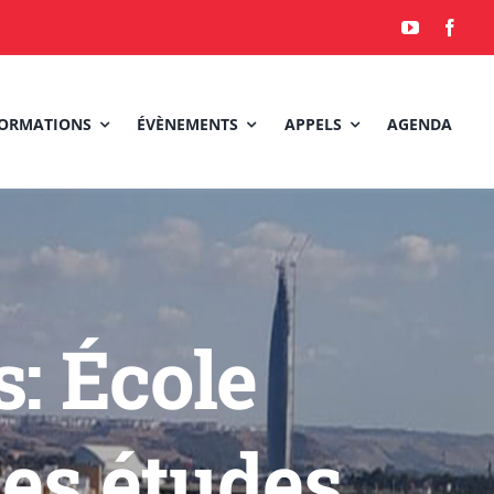
ORMATIONS
ÉVÈNEMENTS
APPELS
AGENDA
: École
es études