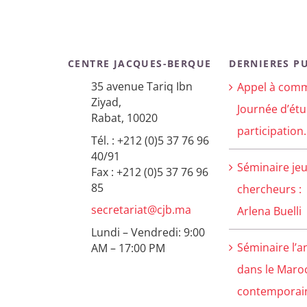
CENTRE JACQUES-BERQUE
DERNIERES P
35 avenue Tariq Ibn
Appel à comm
Ziyad,
Journée d’étu
Rabat, 10020
participation.
Tél. : +212 (0)5 37 76 96
40/91
Séminaire je
Fax : +212 (0)5 37 76 96
85
chercheurs :
secretariat@cjb.ma
Arlena Buelli
Lundi – Vendredi: 9:00
Séminaire l’a
AM – 17:00 PM
dans le Maro
contemporain 