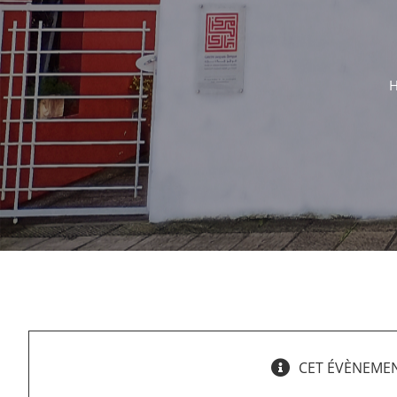
of the
Globafrica
Research
Project
mars
5,
2019
@
9h30
-
mars
7,
2019
CET ÉVÈNEMEN
@