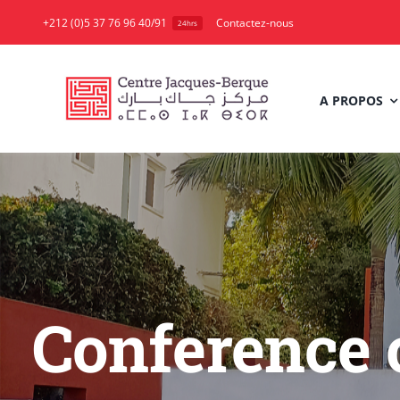
Skip
+212 (0)5 37 76 96 40/91
Contactez-nous
24hrs
to
content
A PROPOS
Conference 
Conference