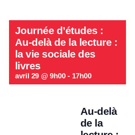
Journée d’études :
Au-delà de la lecture :
la vie sociale des
livres
avril 29 @ 9h00
-
17h00
Au-delà
de la
lecture :