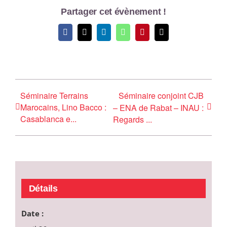
Partager cet évènement !
Facebook
X
LinkedIn
WhatsApp
Pinterest
Email
Séminaire Terrains
Séminaire conjoint CJB
Marocains, Lino Bacco :
– ENA de Rabat – INAU :
Casablanca e...
Regards ...
Détails
Date :