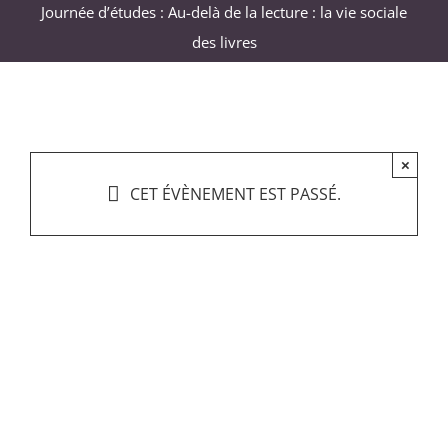
Journée d’études : Au-delà de la lecture : la vie sociale
des livres
×
CET ÉVÈNEMENT EST PASSÉ.