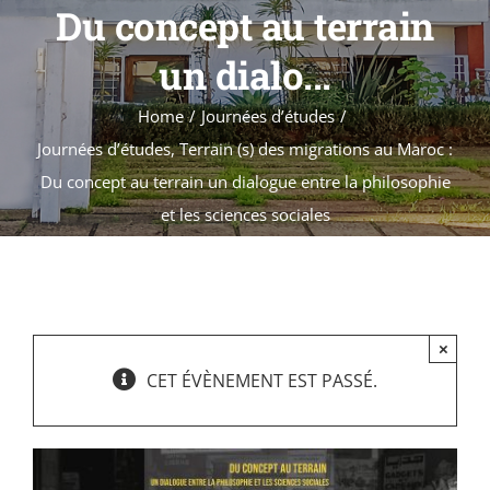
Formations
Du concept au terrain
Évènements
un dialo...
Appels
Home
Journées d’études
Agenda
Journées d’études, Terrain (s) des migrations au Maroc :
Du concept au terrain un dialogue entre la philosophie
et les sciences sociales
×
CET ÉVÈNEMENT EST PASSÉ.