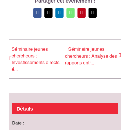
Partager cet évènement !
Facebook
X
LinkedIn
WhatsApp
Pinterest
Email
Séminaire jeunes
Séminaire jeunes
chercheurs :
chercheurs : Analyse des
Investissements directs
rapports entr...
é...
Détails
Date :