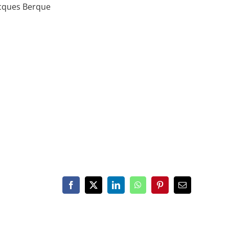
acques Berque
Facebook
X
LinkedIn
WhatsApp
Pinterest
Email