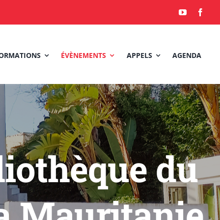
ORMATIONS
ÉVÈNEMENTS
APPELS
AGENDA
liothèque du
La Mauritanie