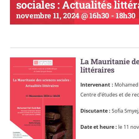
sociales : Actualités litté
novembre 11, 2024 @ 16h30
-
18h30
La Mauritanie des
littéraires
Intervenant :
Mohamed Fa
Centre d’études et de re
Discutante :
Sofia Smyej
Date et heure :
le 11 no