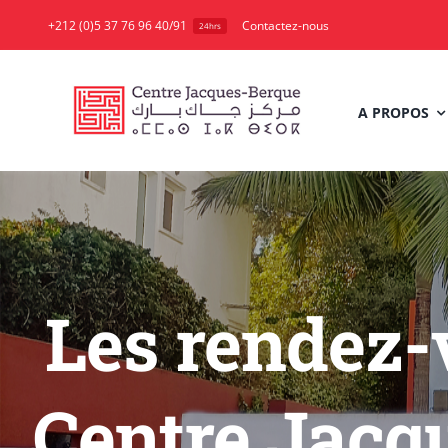
Skip
+212 (0)5 37 76 96 40/91
Contactez-nous
24hrs
to
content
A PROPOS
Les rendez-
Centre Jacqu