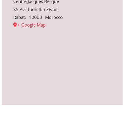
Centre Jacques Berque
35 Av. Tariq Ibn Ziyad
Rabat
,
10000
Morocco
+ Google Map