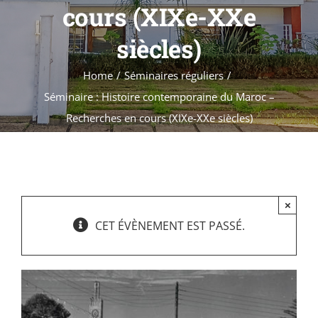
Formations
cours (XIXe-XXe
Évènements
siècles)
Appels
Home
Séminaires réguliers
Agenda
Séminaire : Histoire contemporaine du Maroc –
Recherches en cours (XIXe-XXe siècles)
×
CET ÉVÈNEMENT EST PASSÉ.