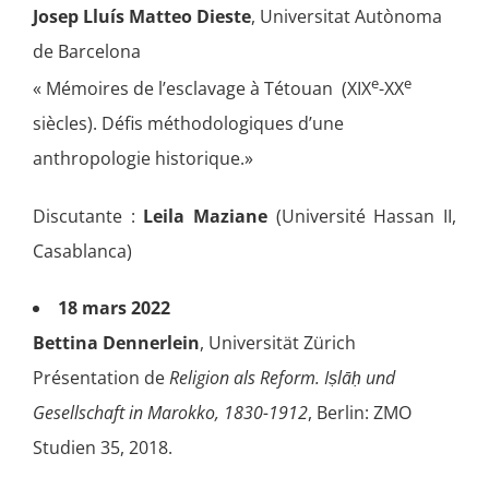
Josep Lluís Matteo Dieste
, Universitat Autònoma
de Barcelona
e
e
« Mémoires de l’esclavage à Tétouan (XIX
-XX
siècles). Défis méthodologiques d’une
anthropologie historique.»
Discutante :
Leila Maziane
(Université Hassan II,
Casablanca)
18 mars 2022
Bettina Dennerlein
, Universität Zürich
Présentation de
Religion als Reform. Iṣlāḥ und
Gesellschaft in Marokko, 1830-1912
, Berlin: ZMO
Studien 35, 2018.