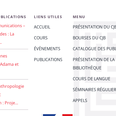
UBLICATIONS
LIENS UTILES
MENU
unications –
ACCUEIL
PRÉSENTATION DU CJ
des : La
COURS
BOURSES DU CJB
..
ÉVÈNEMENTS
CATALOGUE DES PUBL
unes
PUBLICATIONS
PRÉSENTATION DE LA
 Adama et
BIBLIOTHÈQUE
COURS DE LANGUE
nthropologie
SÉMINAIRES RÉGULIE
c
APPELS
: Proje...