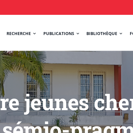
RECHERCHE
PUBLICATIONS
BIBLIOTHÈQUE
F
re jeunes cher
e sémio-pragm