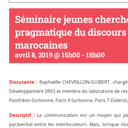
Séminaire jeunes cherche
pragmatique du discours
marocaines
avril 8, 2019 @ 16h00
-
18h00
Discutante :
Raphaëlle CHEVRILLON-GUIBERT, chargée 
Développement (IRD) et membre du laboratoire de rec
Panthéon-Sorbonne, Paris 4 Sorbonne, Paris 7 Diderot, l
Descriptif :
La communication est un moyen qui per
paraverbal entre les interlocuteurs. Mais, lorsque 