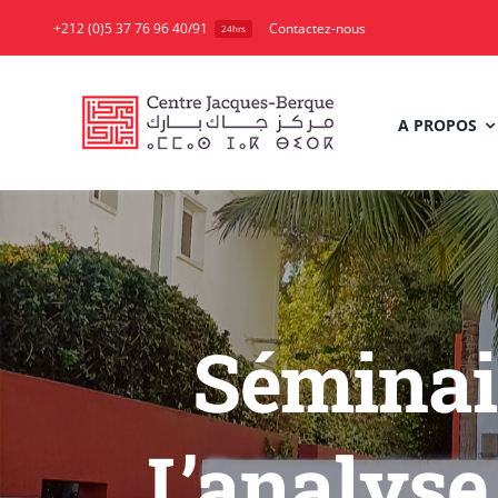
Skip
+212 (0)5 37 76 96 40/91
Contactez-nous
24hrs
to
content
A PROPOS
Séminai
L’analys