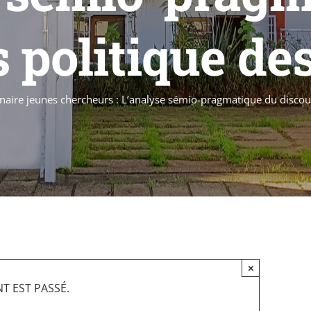
 politique de
naire jeunes chercheurs : L’analyse sémio-pragmatique du disco
×
T EST PASSÉ.