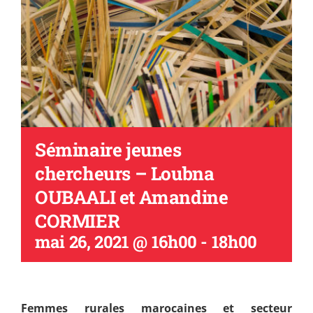
Séminaire jeunes
chercheurs – Loubna
OUBAALI et Amandine
CORMIER
mai 26, 2021 @ 16h00
-
18h00
Femmes rurales marocaines et secteur