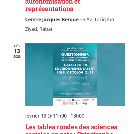
autonomisation et
représentations
Centre Jacques Berque
35 Av. Tariq Ibn
Ziyad, Rabat
FÉV
13
2026
février 13 @ 11h00
-
13h00
Les tables rondes des sciences