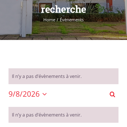
Formations
recherche
Évènements
Home
Évènements
Appels
Agenda
Il n’y a pas d’évènements à venir.
9/8/2026
Reche
Rech
Sélectionnez
et
Calendrier
une
navig
de
Il n’y a pas d’évènements à venir.
date.
de
Évènements