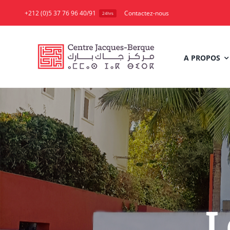
Skip
+212 (0)5 37 76 96 40/91
Contactez-nous
24hrs
to
content
A PROPOS
L