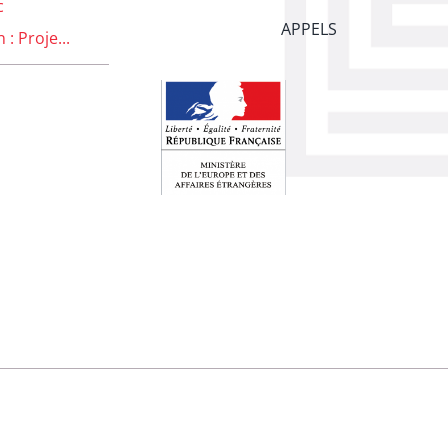
c
APPELS
: Proje...