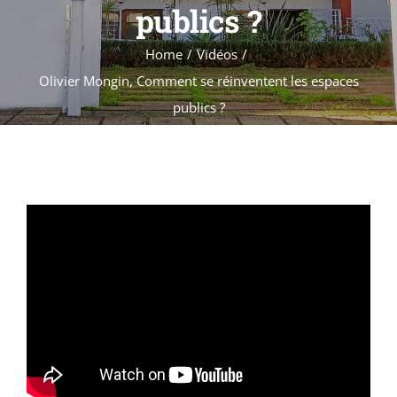
Formations
publics ?
Évènements
Home
Vidéos
Appels
Olivier Mongin, Comment se réinventent les espaces
Agenda
publics ?