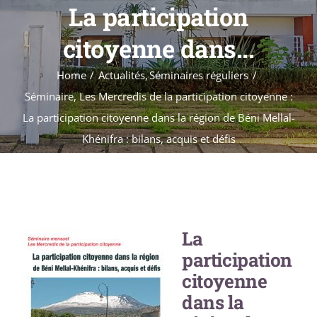
Formations
La participation
Évènements
citoyenne dans...
Appels
Home
Actualités
Séminaires réguliers
Agenda
Séminaire, Les Mercredis de la participation citoyenne :
La participation citoyenne dans la région de Béni Mellal-
Khénifra : bilans, acquis et défis
La
participation
citoyenne
dans la