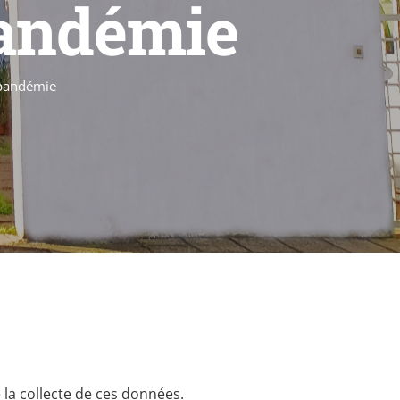
pandémie
 pandémie
la collecte de ces données.