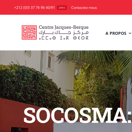
Skip
+212 (0)5 37 76 96 40/91
Contactez-nous
24hrs
to
content
A PROPOS
SOCOSMA: P