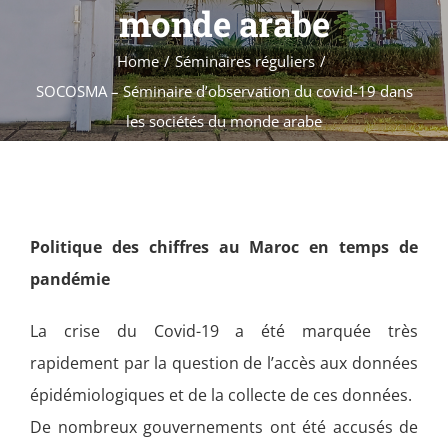
Formations
monde arabe
Évènements
Home
Séminaires réguliers
Appels
SOCOSMA – Séminaire d’observation du covid-19 dans
Agenda
les sociétés du monde arabe
Politique des chiffres au Maroc en temps de
pandémie
La crise du Covid-19 a été marquée très
rapidement par la question de l’accès aux données
épidémiologiques et de la collecte de ces données.
De nombreux gouvernements ont été accusés de