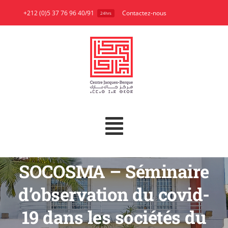
Skip
+212 (0)5 37 76 96 40/91
Contactez-nous
24hrs
to
content
Toggle
A propos
Navigation
SOCOSMA – Séminaire
Recherche
d’observation du covid-
Publications
19 dans les sociétés du
Bibliothèque