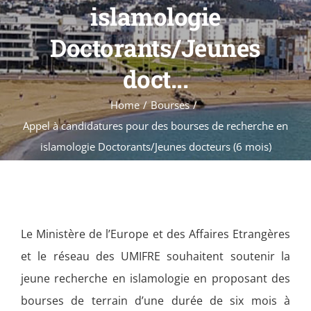
Formations
islamologie
Évènements
Doctorants/Jeunes
Appels
doct...
Agenda
Home
Bourses
Appel à candidatures pour des bourses de recherche en
islamologie Doctorants/Jeunes docteurs (6 mois)
Le Ministère de l’Europe et des Affaires Etrangères
et le réseau des UMIFRE souhaitent soutenir la
jeune recherche en islamologie en proposant des
bourses de terrain d’une durée de six mois à