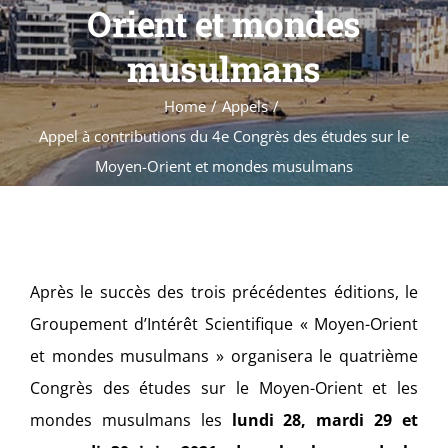
Formations
Orient et mondes
Évènements
musulmans
Appels
Home
Appels
Agenda
Appel à contributions du 4e Congrès des études sur le
Moyen-Orient et mondes musulmans
Après le succès des trois précédentes éditions, le
Groupement d’Intérêt Scientifique « Moyen-Orient
et mondes musulmans » organisera le quatrième
Congrès des études sur le Moyen-Orient et les
mondes musulmans les
lundi 28, mardi 29 et