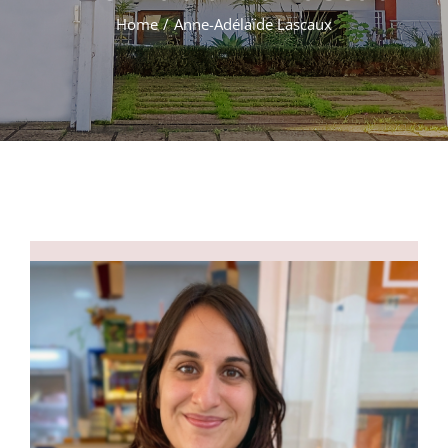
Formations
Home
Anne-Adélaïde Lascaux
Évènements
Appels
Agenda