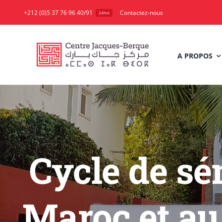
Skip
+212 (0)5 37 76 96 40/91
Contactez-nous
24hrs
to
content
A PROPOS
Cycle de sé
Maroc et au