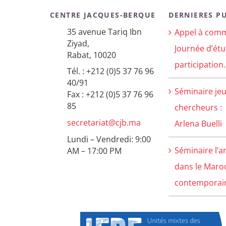
CENTRE JACQUES-BERQUE
DERNIERES P
35 avenue Tariq Ibn
Appel à comm
Ziyad,
Journée d’étu
Rabat, 10020
participation.
Tél. : +212 (0)5 37 76 96
40/91
Séminaire je
Fax : +212 (0)5 37 76 96
85
chercheurs :
secretariat@cjb.ma
Arlena Buelli
Lundi – Vendredi: 9:00
Séminaire l’a
AM – 17:00 PM
dans le Maro
contemporain 