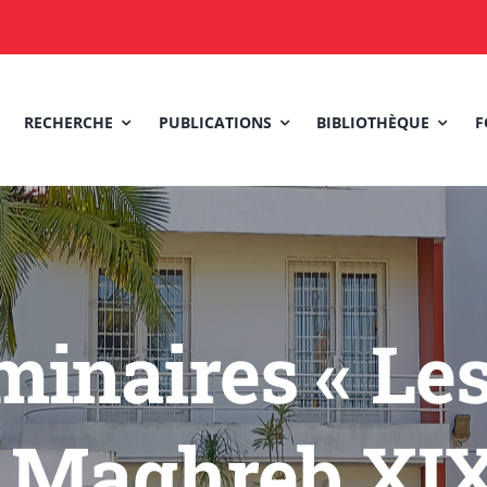
RECHERCHE
PUBLICATIONS
BIBLIOTHÈQUE
F
minaires « Les
 Maghreb XIX