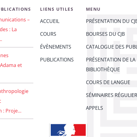
UBLICATIONS
LIENS UTILES
MENU
unications –
ACCUEIL
PRÉSENTATION DU CJ
des : La
COURS
BOURSES DU CJB
..
ÉVÈNEMENTS
CATALOGUE DES PUBL
unes
PUBLICATIONS
PRÉSENTATION DE LA
 Adama et
BIBLIOTHÈQUE
COURS DE LANGUE
nthropologie
SÉMINAIRES RÉGULIE
c
APPELS
: Proje...