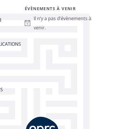
ÉVÈNEMENTS À VENIR
Il n’y a pas d’évènements à
B
Notice
venir.
ICATIONS
RS