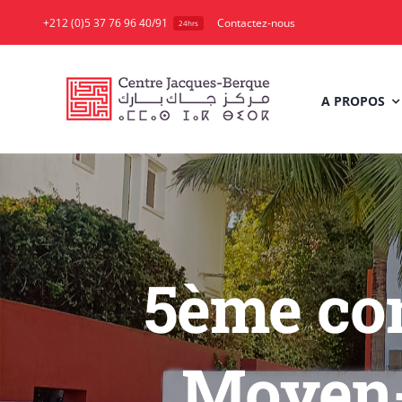
Skip
+212 (0)5 37 76 96 40/91
Contactez-nous
24hrs
to
content
A PROPOS
5ème con
Moyen-