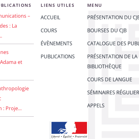
UBLICATIONS
LIENS UTILES
MENU
unications –
ACCUEIL
PRÉSENTATION DU CJ
des : La
COURS
BOURSES DU CJB
..
ÉVÈNEMENTS
CATALOGUE DES PUBL
unes
PUBLICATIONS
PRÉSENTATION DE LA
 Adama et
BIBLIOTHÈQUE
COURS DE LANGUE
nthropologie
SÉMINAIRES RÉGULIE
c
APPELS
: Proje...