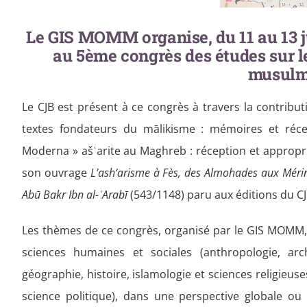
Le GIS MOMM organise, du 11 au 13 ju
au 5ème congrès des études sur 
musul
Le CJB est présent à ce congrès à travers la contribu
textes fondateurs du mālikisme : mémoires et réc
Moderna » ašʿarite au Maghreb : réception et appropria
son ouvrage
L’ash‘arisme à Fès, des Almohades aux Mérinid
Abū Bakr Ibn al-ʿArabī
(543/1148) paru aux éditions du CJ
Les thèmes de ce congrès, organisé par le GIS MOMM,
sciences humaines et sociales (anthropologie, arch
géographie, histoire, islamologie et sciences religieuses
science politique), dans une perspective globale o