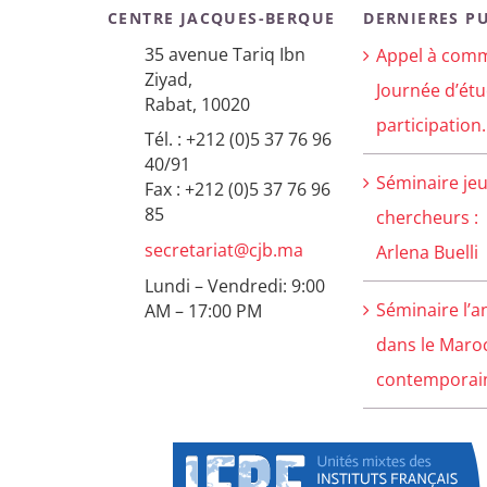
CENTRE JACQUES-BERQUE
DERNIERES P
35 avenue Tariq Ibn
Appel à comm
Ziyad,
Journée d’étu
Rabat, 10020
participation.
Tél. : +212 (0)5 37 76 96
40/91
Séminaire je
Fax : +212 (0)5 37 76 96
85
chercheurs :
secretariat@cjb.ma
Arlena Buelli
Lundi – Vendredi: 9:00
Séminaire l’a
AM – 17:00 PM
dans le Maro
contemporain 