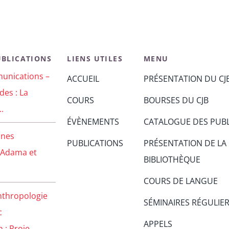
UBLICATIONS
LIENS UTILES
MENU
unications –
ACCUEIL
PRÉSENTATION DU CJ
des : La
COURS
BOURSES DU CJB
..
ÉVÈNEMENTS
CATALOGUE DES PUBL
unes
PUBLICATIONS
PRÉSENTATION DE LA
 Adama et
BIBLIOTHÈQUE
COURS DE LANGUE
nthropologie
SÉMINAIRES RÉGULIE
c
APPELS
: Proje...