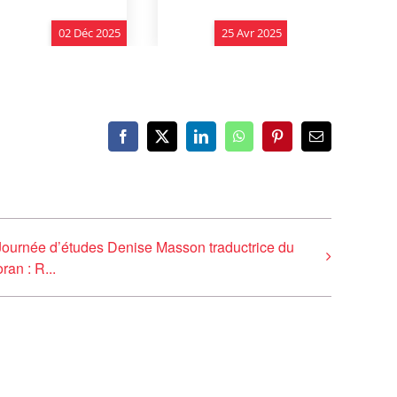
Facebook
X
LinkedIn
WhatsApp
Pinterest
Email
Journée d’études Denise Masson traductrice du
ran : R...