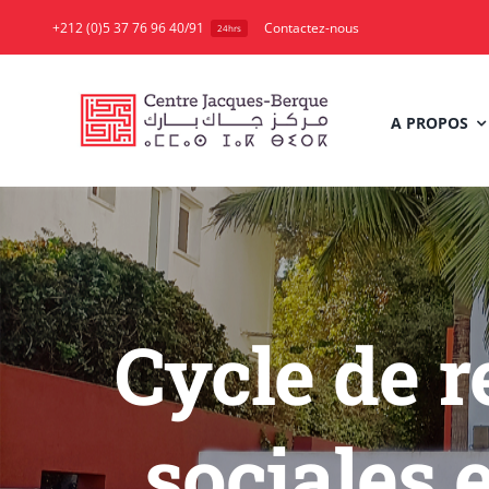
Skip
+212 (0)5 37 76 96 40/91
Contactez-nous
24hrs
to
content
A PROPOS
Cycle de r
sociales e