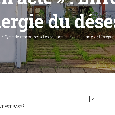
ergie du déses
e
Cycle de rencontres « Les sciences sociales en acte » : L’irrépr
×
T EST PASSÉ.