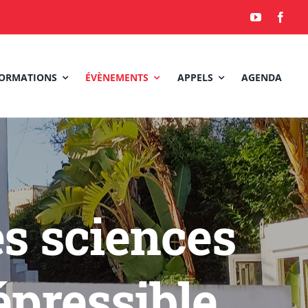
ORMATIONS
ÉVÈNEMENTS
APPELS
AGENDA
es sciences
répressible