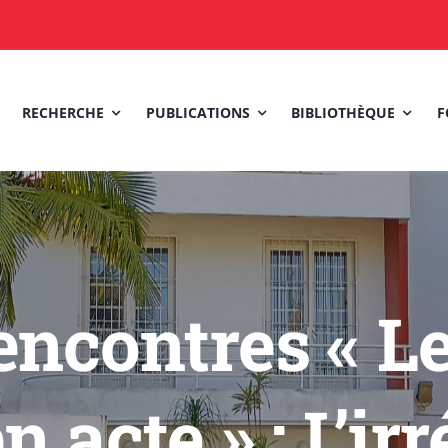
RECHERCHE
PUBLICATIONS
BIBLIOTHÈQUE
F
encontres « L
n acte » : L’ir