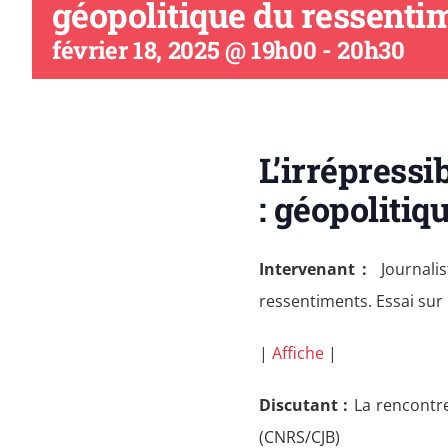
géopolitique du ressenti
février 18, 2025 @ 19h00
-
20h30
L’irrépressi
: géopolitiq
Intervenant :
Journalis
ressentiments. Essai sur 
|
Affiche
|
Discutant :
La rencontr
(CNRS/CJB)