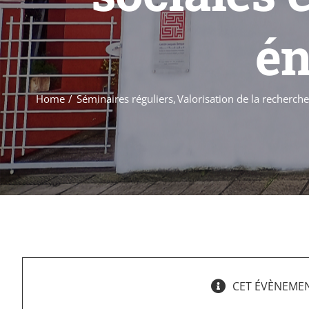
én
Home
Séminaires réguliers
Valorisation de la recherch
CET ÉVÈNEMEN