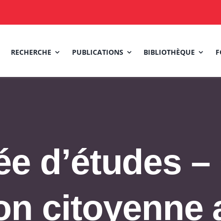
RECHERCHE
PUBLICATIONS
BIBLIOTHÈQUE
F
e d’études –
ion citoyenne