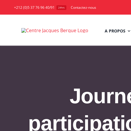
Skip
+212 (0)5 37 76 96 40/91
Contactez-nous
24hrs
to
content
A PROPOS
Journé
participat