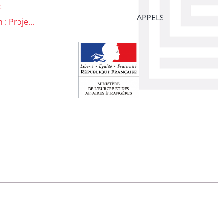
c
APPELS
: Proje...