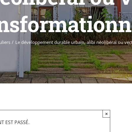
nsformationn
liers
Le développement durable urbain, alibi néolibéral ou vec
×
T EST PASSÉ.