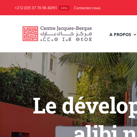
Skip
+212 (0)5 37 76 96 40/91
Contactez-nous
24hrs
to
content
A PROPOS
Le dévelo
alibi 