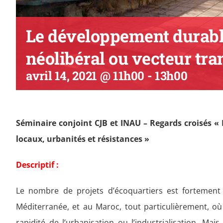
Le développement durable
néolibéral ou vecteur tr
avril 14, 2021 @ 11h00
-
13h00
Séminaire conjoint CJB et INAU – Regards croisés « L
locaux, urbanités et résistances »
Descriptif :
Le nombre de projets d’écoquartiers est fortement
Méditerranée, et au Maroc, tout particulièrement, où
rapidité de l’urbanisation ou l’industrialisation. Mai