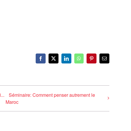
Facebook
X
LinkedIn
WhatsApp
Pinterest
Email
...
Séminaire: Comment penser autrement le
Maroc