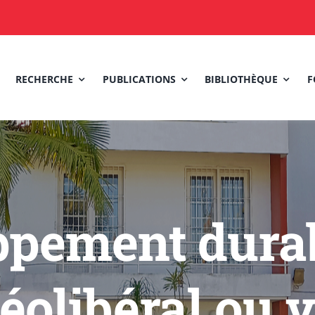
RECHERCHE
PUBLICATIONS
BIBLIOTHÈQUE
F
ppement durab
néolibéral ou 