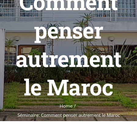
Comment
Formations
Évènements
penser
Appels
Agenda
autrement
le Maroc
Home
Séminaire: Comment penser autrement le Maroc