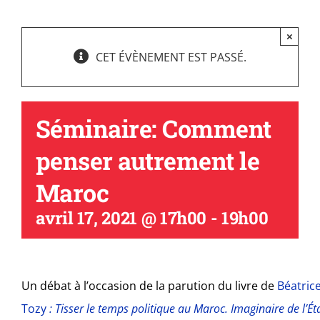
×
CET ÉVÈNEMENT EST PASSÉ.
Séminaire: Comment
penser autrement le
Maroc
avril 17, 2021 @ 17h00
-
19h00
Un débat à l’occasion de la parution du livre de
Béatric
Tozy
: Tisser le temps politique au Maroc. Imaginaire de l’Éta