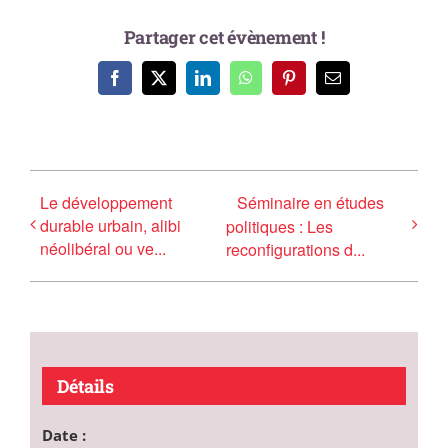
Partager cet évènement !
Facebook
X
LinkedIn
WhatsApp
Pinterest
Email
Le développement
Séminaire en études
durable urbain, alibi
politiques : Les
néolibéral ou ve...
reconfigurations d...
Détails
Date :