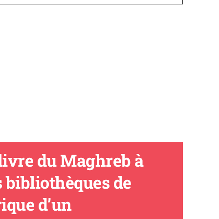
 livre du Maghreb à
es bibliothèques de
rique d’un