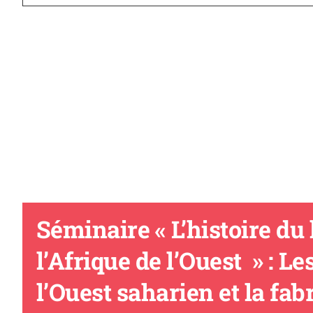
Séminaire « L’histoire du
l’Afrique de l’Ouest » : L
l’Ouest saharien et la fab