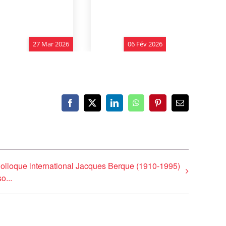
Facebook
X
LinkedIn
WhatsApp
Pinterest
Email
olloque international Jacques Berque (1910-1995)
so...