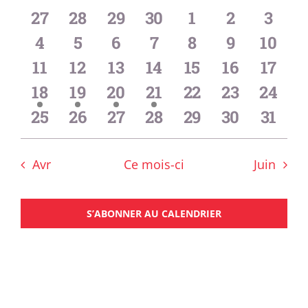
date.
de
nav
0
0
0
0
0
0
0
27
28
29
30
1
2
3
évènements
évènements
évènements
évènements
évènements
évènemen
évèn
Évènements
0
0
0
0
0
0
0
4
5
6
7
8
9
10
de
évènements
évènements
évènements
évènements
évènements
évènemen
évène
0
0
0
0
0
0
0
11
12
13
14
15
16
17
vue
évènements
évènements
évènements
évènements
évènements
évènement
évène
1
1
1
1
0
0
0
18
19
20
21
22
23
24
Évè
évènement
évènement
évènement
évènement
évènements
évènement
évène
0
0
0
0
0
0
0
25
26
27
28
29
30
31
évènements
évènements
évènements
évènements
évènements
évènement
évène
Avr
Ce mois-ci
Juin
S’ABONNER AU CALENDRIER