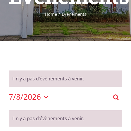
Formations
Évènements
Home
Évènements
Appels
Agenda
Il n’y a pas d’évènements à venir.
7/8/2026
Reche
Rec
Sélectionnez
Calendrier
et
une
Il n’y a pas d’évènements à venir.
date.
de
nav