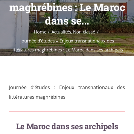
Formations
maghrébines : Le Maroc
Évènements
dans se...
Appels
Home
Actualités
Non classé
Agenda
Journée d’études – Enjeux transnationaux des
littératures maghrébines : Le Maroc dans ses archipels
Journée d’études : Enjeux transnationaux des
littératures maghrébines
Le Maroc dans ses archipels