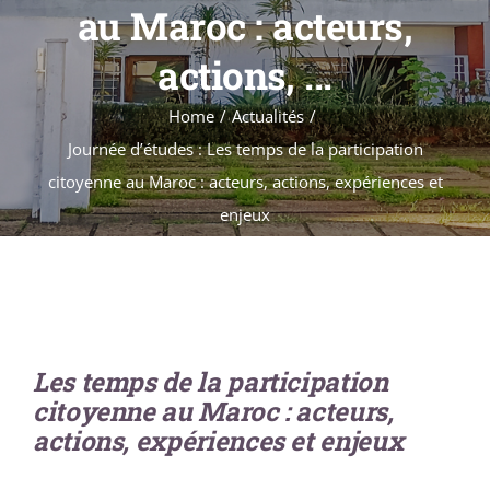
Formations
au Maroc : acteurs,
Évènements
actions, ...
Appels
Home
Actualités
Agenda
Journée d’études : Les temps de la participation
citoyenne au Maroc : acteurs, actions, expériences et
enjeux
Les temps de la participation
citoyenne au Maroc : acteurs,
actions, expériences et enjeux