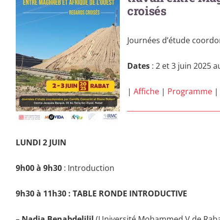
croisés
Journées d’étude coordon
Dates
: 2 et 3 juin 2025
|
Affiche
|
Programme
|
LUNDI 2 JUIN
9h00 à 9h30
: Introduction
9h30 à 11h30 : TABLE RONDE INTRODUCTIVE
–
Nadia Benabdeljlil
(Université Mohammed V de Raba