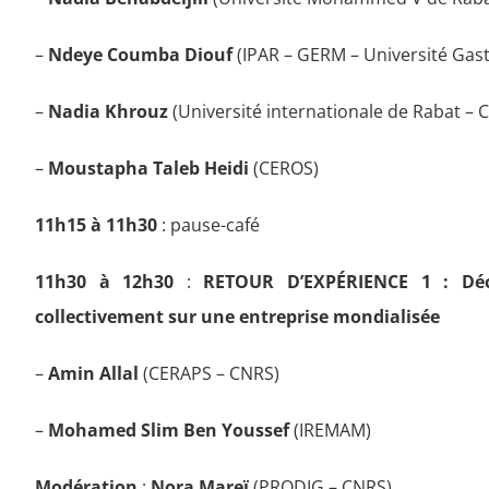
–
Ndeye Coumba Diouf
(IPAR – GERM – Université Gast
–
Nadia Khrouz
(Université internationale de Rabat – 
–
Moustapha Taleb Heidi
(CEROS)
11h15 à 11h30
: pause-café
11h30 à 12h30
:
RETOUR D’EXPÉRIENCE 1 :
Dé
collectivement sur une entreprise mondialisée
–
Amin Allal
(CERAPS – CNRS)
–
Mohamed Slim Ben Youssef
(IREMAM)
Modération
:
Nora Mareï
(PRODIG – CNRS)