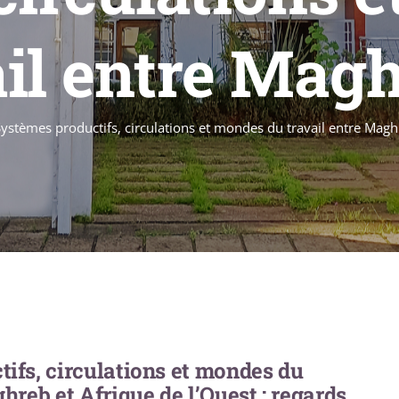
il entre Magh
Systèmes productifs, circulations et mondes du travail entre Maghr
ifs, circulations et mondes du
hreb et Afrique de l’Ouest : regards