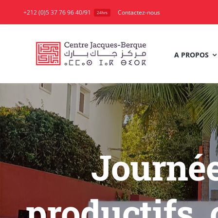
Skip
+212 (0)5 37 76 96 40/91
Contactez-nous
24hrs
to
content
A PROPOS
Journée
productifs,