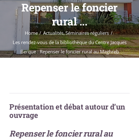
Formations
Repenser le foncier
Évènements
rural ...
Appels
Home
Actualités
Séminaires réguliers
Agenda
Les rendez-vous de la bibliothèque du Centre Jacques
Berque : Repenser le foncier rural au Maghreb
Présentation et débat autour d’un
ouvrage
Repenser le foncier rural au