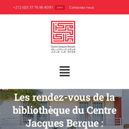
Skip
+212 (0)5 37 76 96 40/91
Contactez-nous
24hrs
to
content
Toggle
A propos
Navigation
Les rendez-vous de la
Recherche
bibliothèque du Centre
Publications
Jacques Berque :
Bibliothèque