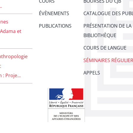
COURS
BOURSES DU CJB
..
ÉVÈNEMENTS
CATALOGUE DES PUBL
unes
PUBLICATIONS
PRÉSENTATION DE LA
 Adama et
BIBLIOTHÈQUE
COURS DE LANGUE
nthropologie
SÉMINAIRES RÉGULIE
c
APPELS
: Proje...