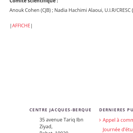
Comité scientifique :
Anouk Cohen (CJB) ; Nadia Hachimi Alaoui, U.I.R/CRESC (
|
AFFICHE
|
CENTRE JACQUES-BERQUE
DERNIERES P
35 avenue Tariq Ibn
Appel à comm
Ziyad,
Journée d’étu