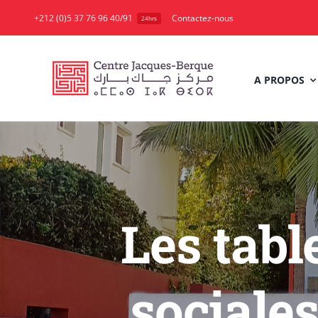
Skip
+212 (0)5 37 76 96 40/91
Contactez-nous
24hrs
to
content
A PROPOS
Les tabl
sociales