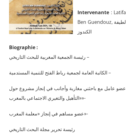
Intervenante
: Latifa
Ben Guendouz, لطيفة
الكندوز
Biographie :
رئيسة الجمعية المغربية للبحث التاريخي –
الكاتبة العامة لجمعية رباط الفتح للتنمية المستدمية –
عضو عامل مع باحثني مغاربة وأجانب في إنجاز مشروع حول
«التأهيل والتغيري الاجتماعي بالمغرب»-
عضو مساهم في إنجاز «معلمة المغرب»-
رئيسة تحرير مجلة البحث التاريخي