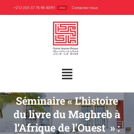
Skip
+212 (0)5 37 76 96 40/91
Contactez-nous
24hrs
to
content
Toggle
A propos
Navigation
Séminaire « L’histoire
Recherche
du livre du Maghreb à
Publications
l’Afrique de l’Ouest » :
Bibliothèque