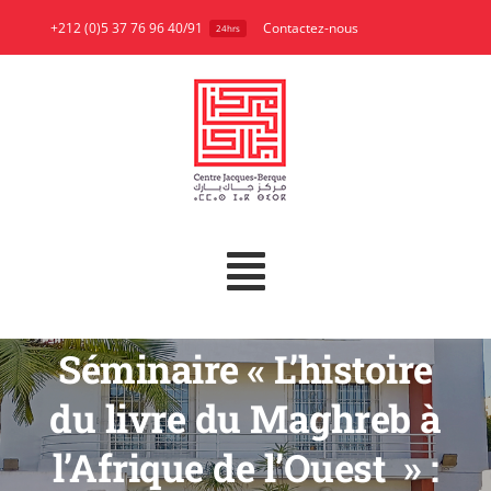
Skip
+212 (0)5 37 76 96 40/91
Contactez-nous
24hrs
to
content
Toggle
A propos
Navigation
Séminaire « L’histoire
Recherche
du livre du Maghreb à
Publications
l’Afrique de l’Ouest » :
Bibliothèque