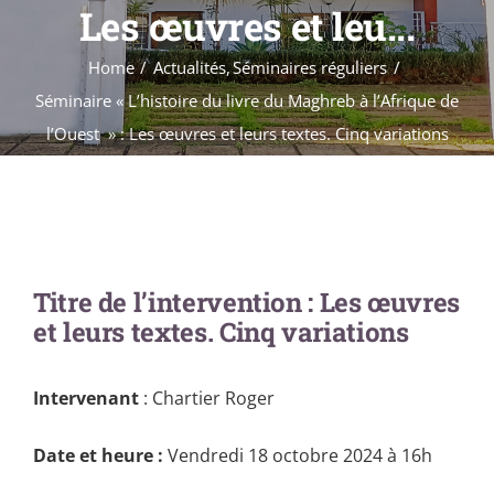
Formations
Les œuvres et leu...
Évènements
Home
Actualités
Séminaires réguliers
Appels
Séminaire « L’histoire du livre du Maghreb à l’Afrique de
Agenda
l’Ouest » : Les œuvres et leurs textes. Cinq variations
Titre de l’intervention
: Les œuvres
et leurs textes. Cinq variations
Intervenant
: Chartier Roger
Date et heure :
Vendredi 18 octobre 2024 à 16h