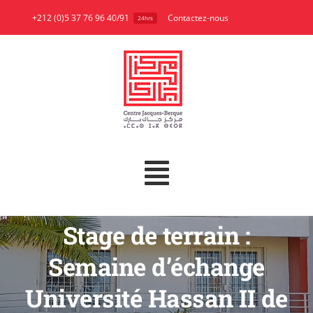
Skip
+212 (0)5 37 76 96 40/91
Contactez-nous
24hrs
to
content
Toggle
A propos
Navigation
Stage de terrain :
Recherche
Semaine d’échange
Publications
Université Hassan II de
Bibliothèque