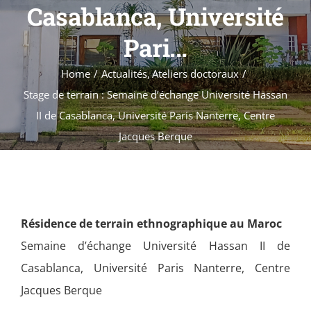
Formations
Casablanca, Université
Évènements
Pari...
Appels
Home
Actualités
Ateliers doctoraux
Agenda
Stage de terrain : Semaine d’échange Université Hassan
II de Casablanca, Université Paris Nanterre, Centre
Jacques Berque
Résidence de terrain ethnographique au Maroc
Semaine d’échange Université Hassan II de
Casablanca, Université Paris Nanterre, Centre
Jacques Berque