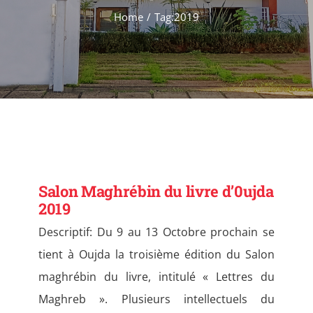
Formations
Home
Tag:
2019
Évènements
Appels
Agenda
Salon Maghrébin du livre d’0ujda
2019
Descriptif: Du 9 au 13 Octobre prochain se
tient à Oujda la troisième édition du Salon
maghrébin du livre, intitulé « Lettres du
Maghreb ». Plusieurs intellectuels du