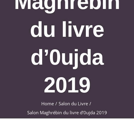
Maghrébin
Formations
Évènements
du livre
Appels
Agenda
d’0ujda
2019
Home
Salon du Livre
Salon Maghrébin du livre d’0ujda 2019