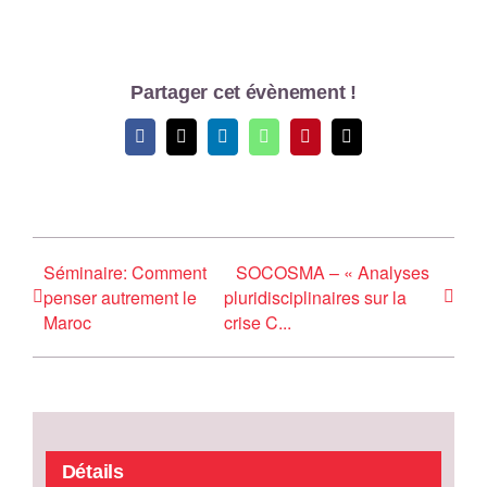
Partager cet évènement !
Facebook
X
LinkedIn
WhatsApp
Pinterest
Email
Séminaire: Comment
SOCOSMA – « Analyses
penser autrement le
pluridisciplinaires sur la
Maroc
crise C...
Détails