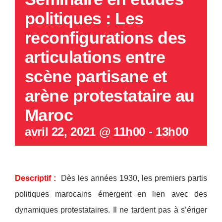
politiques : Les
reconfigurations des
articulations entre
scène partisane et
arène protestataire au
Maroc
avril 22, 2021 @ 11h00
-
13h00
Descriptif :
Dès les années 1930, les premiers partis
politiques marocains émergent en lien avec des
dynamiques protestataires. Il ne tardent pas à s’ériger