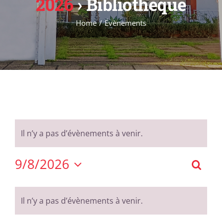
2026
› Bibliothèque
Formations
Évènements
Home
Évènements
Appels
Agenda
Il n’y a pas d’évènements à venir.
9/8/2026
Reche
Rech
Sélectionnez
et
Calendrier
une
navig
de
Il n’y a pas d’évènements à venir.
date.
de
Évènements